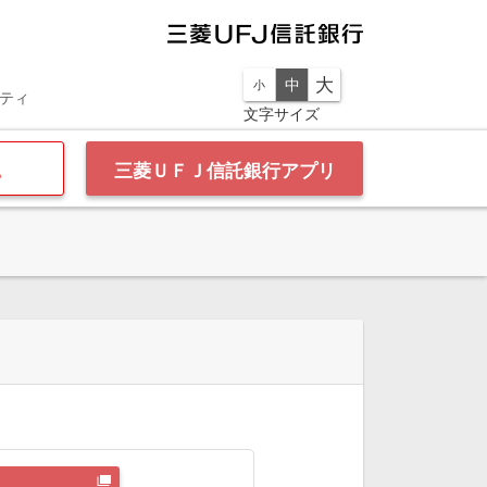
大
中
小
リティ
文字サイズ
込
三菱ＵＦＪ信託銀行アプリ